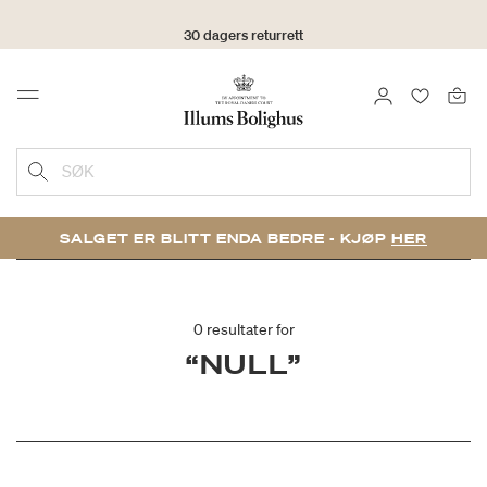
30 dagers returrett
LOGG INN
FAVORIT
Menu
SØK
SALGET ER BLITT ENDA BEDRE - KJØP
HER
0 resultater for
“NULL”