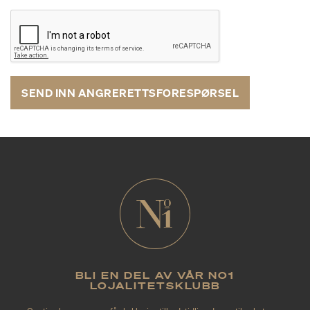
SEND INN ANGRERETTSFORESPØRSEL
BLI EN DEL AV VÅR NO1
LOJALITETSKLUBB