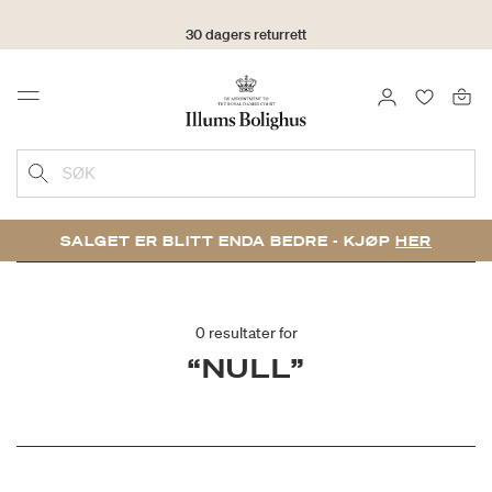
30 dagers returrett
LOGG INN
FAVORIT
Menu
SØK
SALGET ER BLITT ENDA BEDRE - KJØP
HER
0 resultater for
“NULL”