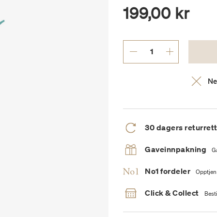
199,00 kr
Ne
30 dagers returret
Gaveinnpakning
G
No1 fordeler
Opptjen
Click & Collect
Besti