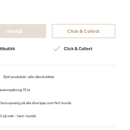
Utsolgt
Click & Collect
ttbutikk
Click & Collect
t
Bytt produkter i alle våre butikker
aveinnpakning 15 kr.
 bonuspoeng på alle dine kjøp som No1 kunde
ll på nett - hent i butikk