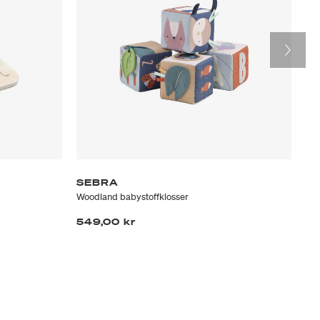
SEBRA
S
Woodland babystoffklosser
Dic
549,00 kr
34