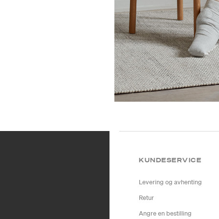
KUNDESERVICE
Levering og avhenting
Retur
Angre en bestilling