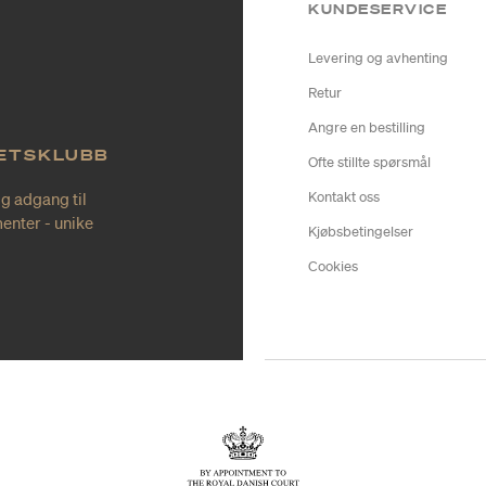
KUNDESERVICE
Levering og avhenting
Retur
Angre en bestilling
TETSKLUBB
Ofte stillte spørsmål
ig adgang til
Kontakt oss
enter - unike
Kjøbsbetingelser
Cookies