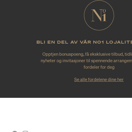
BLI EN DEL AV VÅR NO1 LOJALI
Opptjen bonuspoeng, få eksklusive tilbud, tidl
nyheter og invitasjoner til spennende arrangem
fordeler for deg
Se alle fordelene dine her