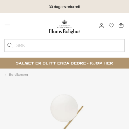
30 dagers returrett
LOGG INN
FAVORIT
Menu
SØK
SALGET ER BLITT ENDA BEDRE - KJØP
HER
Bordlamper