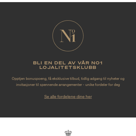
BLI EN DEL AV VÅR NO1
LOJALITETSKLUBB
Opptjen bonuspoeng, få eksklusive tilbud, tidlig adgang til nyheter og
invitasjoner til spennende arrangementer - unike fordeler for deg
Se alle fordelene dine her