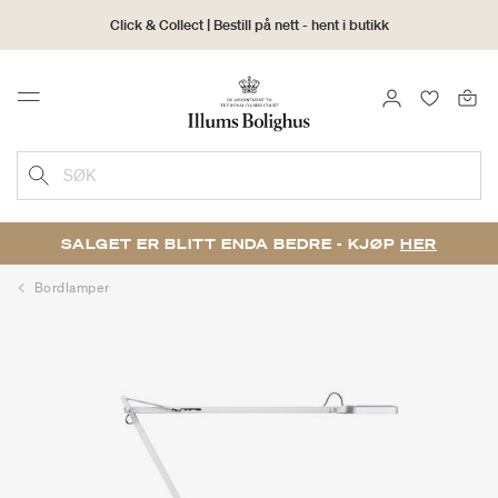
Click & Collect | Bestill på nett - hent i butikk
30 dagers returrett
LOGG INN
FAVORIT
Menu
SØK
SALGET ER BLITT ENDA BEDRE - KJØP
HER
Bordlamper