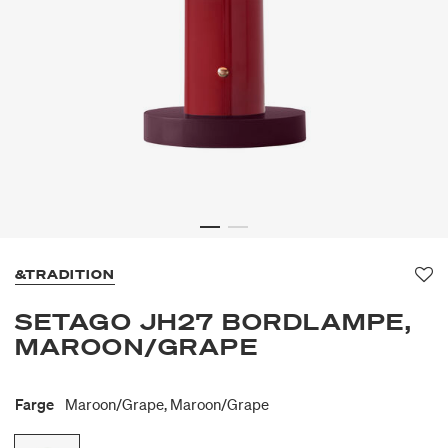
&TRADITION
Fav
SETAGO JH27 BORDLAMPE,
MAROON/GRAPE
Farge
Maroon/grape, Maroon/grape