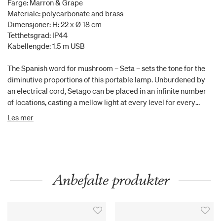
Farge: Marron & Grape
Materiale: polycarbonate and brass
Dimensjoner: H: 22 x Ø 18 cm
Tetthetsgrad: IP44
Kabellengde: 1.5 m USB
The Spanish word for mushroom – Seta – sets the tone for the
diminutive proportions of this portable lamp. Unburdened by
an electrical cord, Setago can be placed in an infinite number
of locations, casting a mellow light at every level for every
occasion.
Les mer
Anbefalte produkter