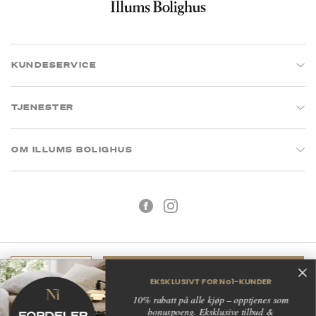
KUNDESERVICE
TJENESTER
OM ILLUMS BOLIGHUS
Legg i handlekurv
EKSKLUSIVT FOR No1-KUNDER
Kjøpsbetingelser
Personvern
10% rabatt på alle kjøp – opptjenes som
bonuspoeng. Eksklusive tilbud &