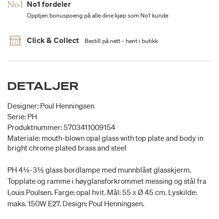
No1 fordeler
Opptjen bonuspoeng på alle dine kjøp som No1 kunde
Click & Collect
Bestill på nett - hent i butikk
DETALJER
Designer: Poul Henningsen
Serie: PH
Produktnummer: 5703411009154
Materiale: mouth-blown opal glass with top plate and body in
bright chrome plated brass and steel
PH 4½-3½ glass bordlampe med munnblåst glasskjerm.
Topplate og ramme i høyglansforkrommet messing og stål fra
Louis Poulsen. Farge: opal hvit. Mål: 55 x Ø 45 cm. Lyskilde:
maks. 150W E27. Design: Poul Henningsen.