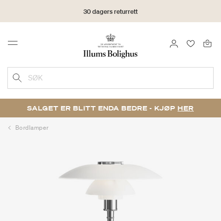
30 dagers returrett
LOGG INN
FAVORIT
Menu
SØK
SALGET ER BLITT ENDA BEDRE - KJØP
HER
Bordlamper