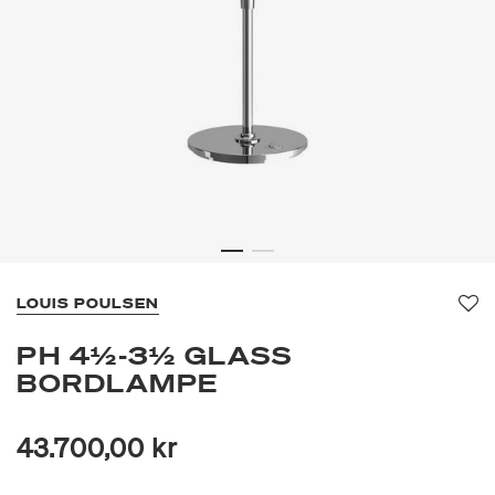
LOUIS POULSEN
Fav
PH 4½-3½ GLASS
BORDLAMPE
43.700,00 kr