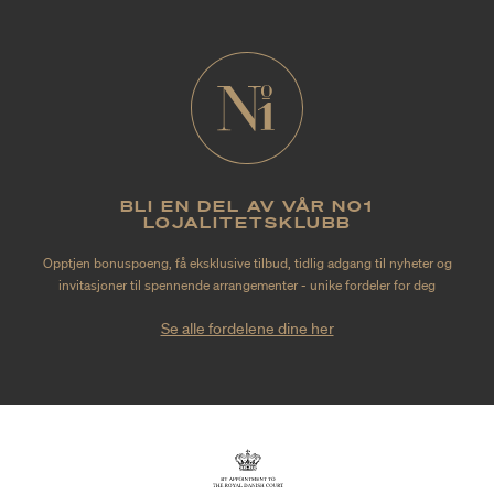
BLI EN DEL AV VÅR NO1
LOJALITETSKLUBB
Opptjen bonuspoeng, få eksklusive tilbud, tidlig adgang til nyheter og
invitasjoner til spennende arrangementer - unike fordeler for deg
Se alle fordelene dine her