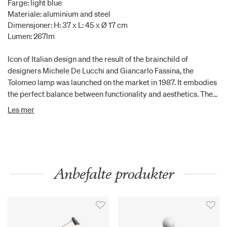
Farge: light blue
Materiale: aluminium and steel
Dimensjoner: H: 37 x L: 45 x Ø 17 cm
Lumen: 267lm
Icon of Italian design and the result of the brainchild of
designers Michele De Lucchi and Giancarlo Fassina, the
Tolomeo lamp was launched on the market in 1987. It embodies
the perfect balance between functionality and aesthetics. The
design of the Tolomeo is characterized by clean and minimalist
Les mer
lines, with a structure made of aluminum. This material gives
the lamp not only a modern and sophisticated look but also
remarkable lightness and robustness. The lamp head,
adjustable in all directions, is equipped with a stamped
aluminum reflector that ensures uniform light distribution,
Anbefalte produkter
making it ideal for various lighting needs.