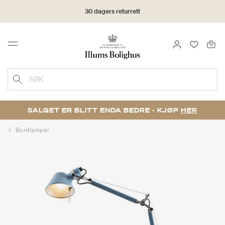
30 dagers returrett
LOGG INN
FAVORIT
Menu
SØK
SALGET ER BLITT ENDA BEDRE - KJØP
HER
Bordlamper