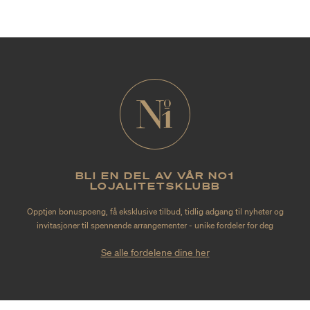
BLI EN DEL AV VÅR NO1
LOJALITETSKLUBB
Opptjen bonuspoeng, få eksklusive tilbud, tidlig adgang til nyheter og
invitasjoner til spennende arrangementer - unike fordeler for deg
Se alle fordelene dine her