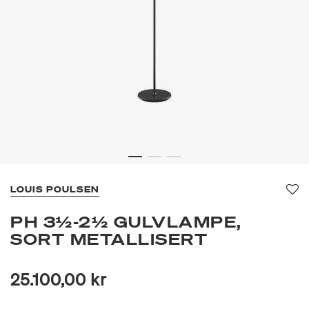
LOUIS POULSEN
Fav
PH 3½-2½ GULVLAMPE,
SORT METALLISERT
25.100,00 kr