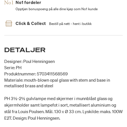
No1 fordeler
Opptjen bonuspoeng på alle dine kjøp som No1 kunde
Click & Collect
Bestill på nett - hent i butikk
DETALJER
Designer: Poul Henningsen
Serie: PH
Produktnummer: 5703411568569
Materiale: mouth-blown opal glass with stem and base in
metallised brass and steel
PH 3½-2½ gulvlampe med skjermer i munnblåst glass og
skjermholder samt lampefot i sort, metallisert aluminium og
stål fra Louis Poulsen. Mål. 130 x Ø 33 cm. Lyskilde: maks. 100W
E27. Design: Poul Henningsen.