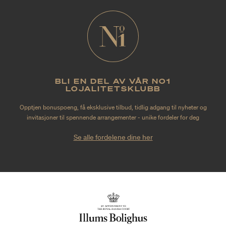
BLI EN DEL AV VÅR NO1
LOJALITETSKLUBB
Opptjen bonuspoeng, få eksklusive tilbud, tidlig adgang til nyheter og
invitasjoner til spennende arrangementer - unike fordeler for deg
Se alle fordelene dine her