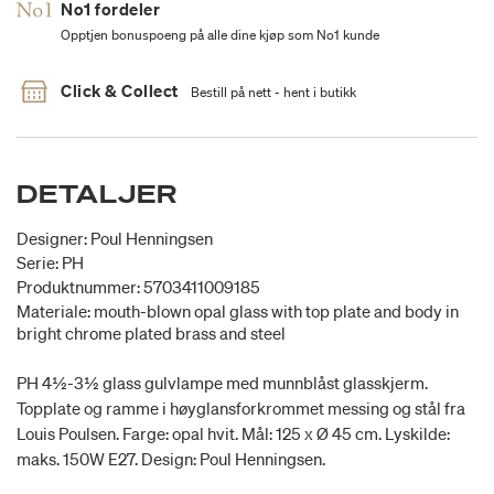
No1 fordeler
Opptjen bonuspoeng på alle dine kjøp som No1 kunde
Click & Collect
Bestill på nett - hent i butikk
DETALJER
Designer: Poul Henningsen
Serie: PH
Produktnummer: 5703411009185
Materiale: mouth-blown opal glass with top plate and body in
bright chrome plated brass and steel
PH 4½-3½ glass gulvlampe med munnblåst glasskjerm.
Topplate og ramme i høyglansforkrommet messing og stål fra
Louis Poulsen. Farge: opal hvit. Mål: 125 x Ø 45 cm. Lyskilde:
maks. 150W E27. Design: Poul Henningsen.