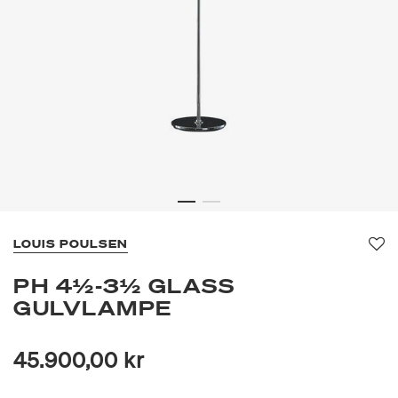
LOUIS POULSEN
Fav
PH 4½-3½ GLASS
GULVLAMPE
45.900,00 kr