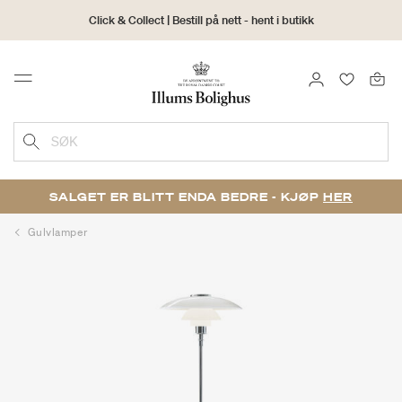
Click & Collect | Bestill på nett - hent i butikk
30 dagers returrett
LOGG INN
FAVORIT
Menu
SØK
SALGET ER BLITT ENDA BEDRE - KJØP
HER
Gulvlamper