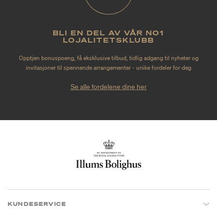
BLI EN DEL AV VÅR NO1
LOJALITETSKLUBB
Opptjen bonuspoeng, få eksklusive tilbud, tidlig adgang til nyheter og
invitasjoner til spennende arrangementer - unike fordeler for deg
Se alle fordelene dine her
KUNDESERVICE