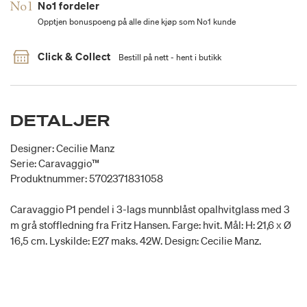
No1 fordeler
Opptjen bonuspoeng på alle dine kjøp som No1 kunde
Click & Collect
Bestill på nett - hent i butikk
DETALJER
Designer: Cecilie Manz
Serie: Caravaggio™
Produktnummer: 5702371831058
Caravaggio P1 pendel i 3-lags munnblåst opalhvitglass med 3
m grå stoffledning fra Fritz Hansen. Farge: hvit. Mål: H: 21,6 x Ø
16,5 cm. Lyskilde: E27 maks. 42W. Design: Cecilie Manz.