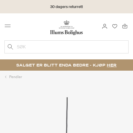
30 dagers returrett
LOGG INN
FAVORIT
Menu
SØK
SALGET ER BLITT ENDA BEDRE - KJØP
HER
Pendler