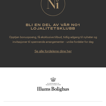
BLI EN DEL AV VÅR NO1
LOJALITETSKLUBB
Opptjen bonuspoeng, få eksklusive tilbud, tidlig adgang til nyheter og
invitasjoner til spennende arrangementer - unike fordeler for deg
Se alle fordelene dine her