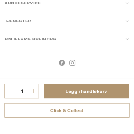
KUNDESERVICE
TJENESTER
OM ILLUMS BOLIGHUS
Legg i handlekurv
Kjøpsbetingelser
Personvern
Click & Collect
MVA: 993 075 930
Copyright © 2026 Illums Bolighus