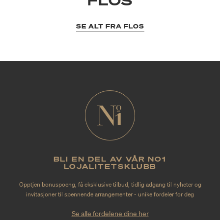
FLOS
SE ALT FRA FLOS
BLI EN DEL AV VÅR NO1
LOJALITETSKLUBB
Opptjen bonuspoeng, få eksklusive tilbud, tidlig adgang til nyheter og
invitasjoner til spennende arrangementer - unike fordeler for deg
Se alle fordelene dine her