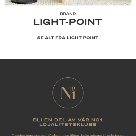
BRAND
LIGHT-POINT
SE ALT FRA LIGHT-POINT
BLI EN DEL AV VÅR NO1
LOJALITETSKLUBB
Opptjen bonuspoeng, få eksklusive tilbud, tidlig adgang til nyheter og