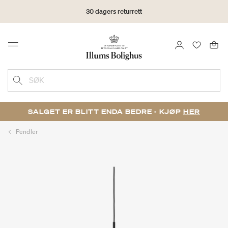
30 dagers returrett
LOGG INN
FAVORIT
Menu
SØK
SALGET ER BLITT ENDA BEDRE - KJØP
HER
Pendler