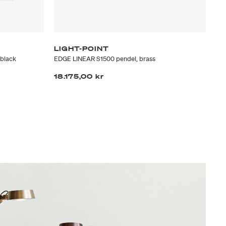
LIGHT-POINT
LI
black
EDGE LINEAR S1500 pendel, brass
EDG
18.175,00 kr
13