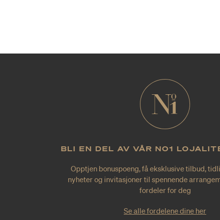
BLI EN DEL AV VÅR NO1 LOJALI
Opptjen bonuspoeng, få eksklusive tilbud, tidl
nyheter og invitasjoner til spennende arrangem
fordeler for deg
Se alle fordelene dine her