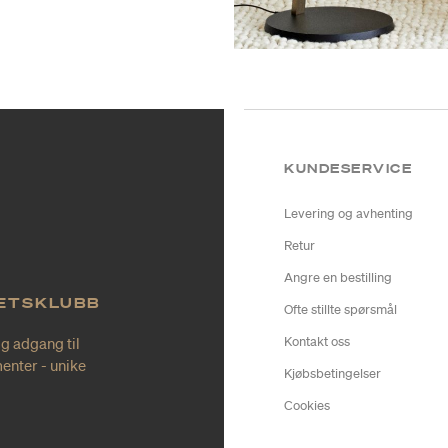
KUNDESERVICE
Levering og avhenting
Retur
Angre en bestilling
TETSKLUBB
Ofte stillte spørsmål
ig adgang til
Kontakt oss
enter - unike
Kjøbsbetingelser
Cookies