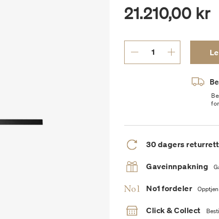
21.210,00 kr
Le
Bes
Be
fo
30 dagers returret
Gaveinnpakning
G
No1 fordeler
Opptjen
Click & Collect
Besti