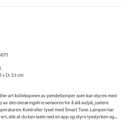
5671
l
6 x D: 3.1 cm
-the-art kolleksjonen av pendellamper som kan styres med
p av den berøringsfrie sensoren for å slå av/på, justere
peraturen. Kontroller lyset med Smart Tune. Lampen har
rt, slik at du kan laste ned en app og styre lysstyrken og
din. Klikk på Smart Tune-knappen nedenfor for å få mer
ler laste ned appen.