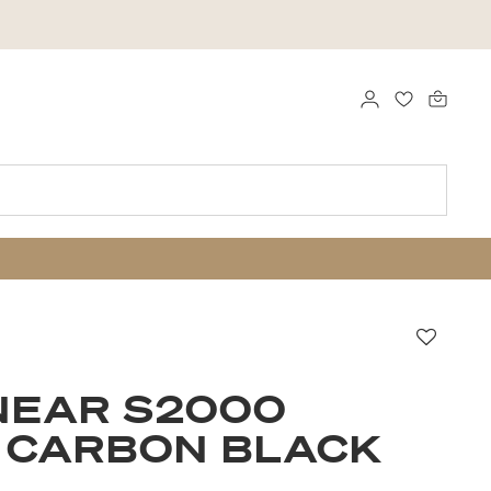
LOGG INN
FAVORITTE
Favorit
NEAR S2000
 CARBON BLACK