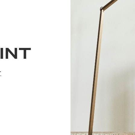
INT
T