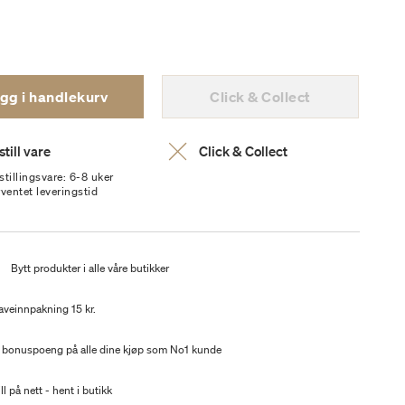
gg i handlekurv
Click & Collect
till vare
Click & Collect
stillingsvare: 6-8 uker
rventet leveringstid
t
Bytt produkter i alle våre butikker
aveinnpakning 15 kr.
 bonuspoeng på alle dine kjøp som No1 kunde
ll på nett - hent i butikk