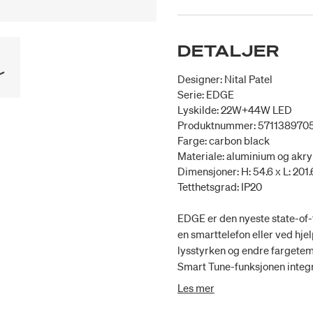
DETALJER
Designer: Nital Patel
Serie: EDGE
Lyskilde: 22W+44W LED
Produktnummer: 571138970
Farge: carbon black
Materiale: aluminium og akry
Dimensjoner: H: 54.6 x L: 201.
Tetthetsgrad: IP20
EDGE er den nyeste state-of
en smarttelefon eller ved hjel
lysstyrken og endre fargetem
Smart Tune-funksjonen integre
endre lysfargen med mobilen 
Les mer
informasjon om funksjonen el