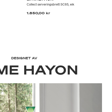
Collect serveringsbrett SC65, eik
Col
1.850,00 kr
56
DESIGNET AV
ME HAYON