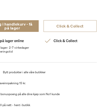
i handlekurv - få
Click & Collect
på lager
 på lager online
Click & Collect
 lager: 2-7 virkedager
veringstid
t
Bytt produkter i alle våre butikker
aveinnpakning 15 kr.
 bonuspoeng på alle dine kjøp som No1 kunde
ll på nett - hent i butikk