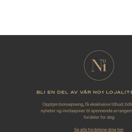
BLI EN DEL AV VÅR NO1 LOJALI
Opptjen bonuspoeng, få eksklusive tilbud, tidl
nyheter og invitasjoner til spennende arrangem
fordeler for deg
Se alle fordelene dine her