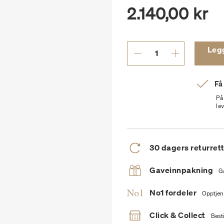
2.140,00 kr
Legg 
Få
På
le
30 dagers returret
Gaveinnpakning
G
No1 fordeler
Opptjen
Click & Collect
Besti