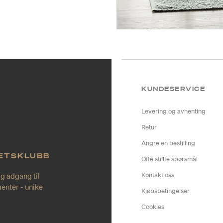
KUNDESERVICE
Levering og avhenting
Retur
Angre en bestilling
TETSKLUBB
Ofte stillte spørsmål
ig adgang til
Kontakt oss
enter - unike
Kjøbsbetingelser
Cookies