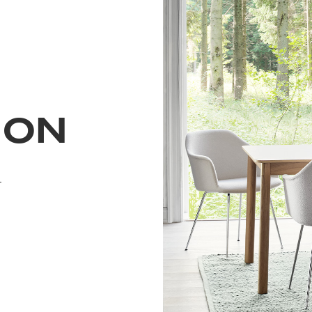
ION
N