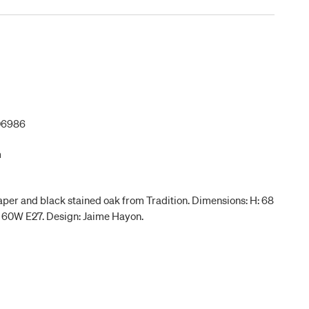
06986
m
er and black stained oak from Tradition. Dimensions: H: 68
. 60W E27. Design: Jaime Hayon.