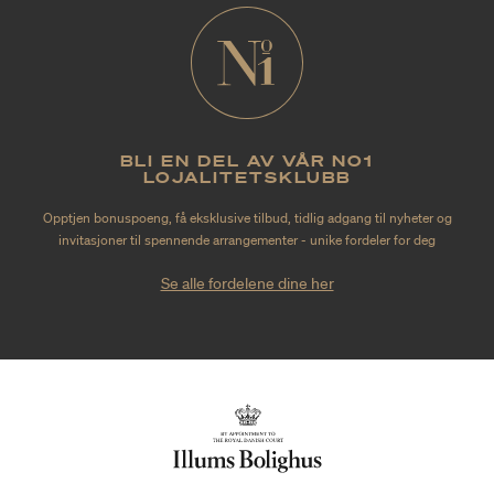
BLI EN DEL AV VÅR NO1
LOJALITETSKLUBB
Opptjen bonuspoeng, få eksklusive tilbud, tidlig adgang til nyheter og
invitasjoner til spennende arrangementer - unike fordeler for deg
Se alle fordelene dine her