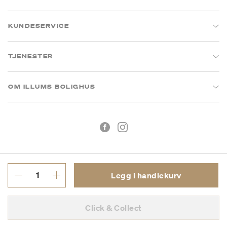
KUNDESERVICE
TJENESTER
OM ILLUMS BOLIGHUS
Legg i handlekurv
Kjøpsbetingelser
Personvern
Click & Collect
MVA: 993 075 930