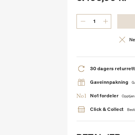
Ne
30 dagers returret
Gaveinnpakning
G
No1 fordeler
Opptjen
Click & Collect
Besti