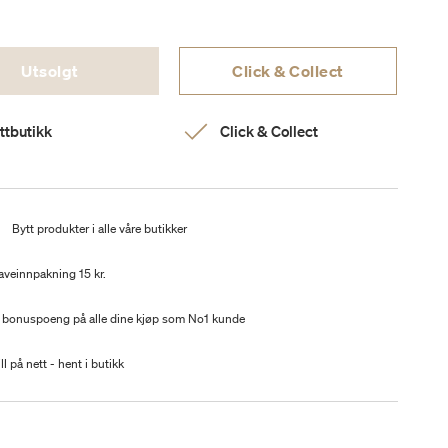
Utsolgt
Click & Collect
ttbutikk
Click & Collect
t
Bytt produkter i alle våre butikker
aveinnpakning 15 kr.
 bonuspoeng på alle dine kjøp som No1 kunde
ll på nett - hent i butikk