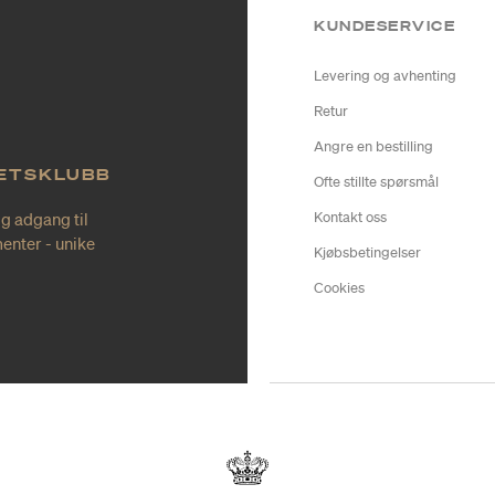
KUNDESERVICE
Levering og avhenting
Retur
Angre en bestilling
TETSKLUBB
Ofte stillte spørsmål
ig adgang til
Kontakt oss
enter - unike
Kjøbsbetingelser
Cookies