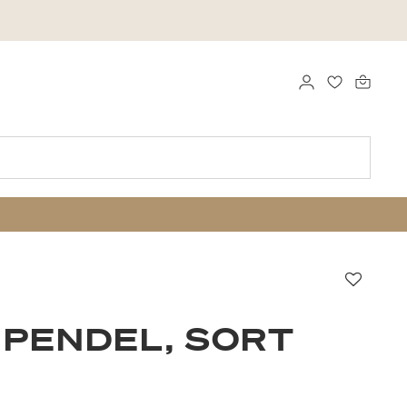
LOGG INN
FAVORITTE
Favorit
 PENDEL, SORT