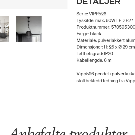
DETALJER
Serie: VIPP526
Lyskilde: max. 60W LED E27
Produktnummer: 57059530
Farge: black
Materiale: pulverlakkert alumin
Dimensjoner: H: 25 x Ø 29 cm
Tetthetsgrad: IP20
Kabellengde: 6 m
Vipp526 pendel i pulverlakkert
stoffbekledd ledning fra Vipp
Anbefalte produkter