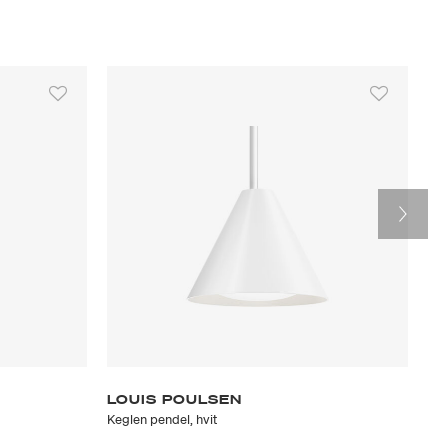
LOUIS POULSEN
V
Keglen pendel, hvit
Aka