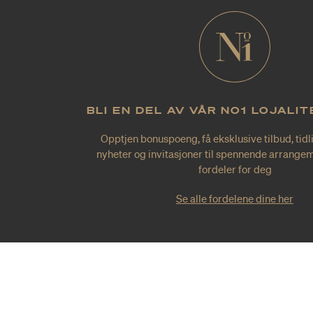
BLI EN DEL AV VÅR NO1 LOJALI
Opptjen bonuspoeng, få eksklusive tilbud, tidl
nyheter og invitasjoner til spennende arrangem
fordeler for deg
Se alle fordelene dine her