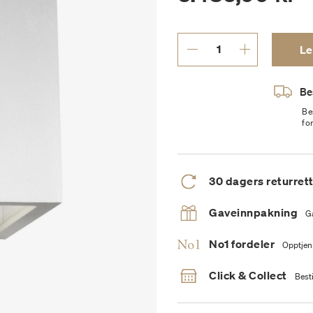
Le
Bes
Be
fo
30 dagers returret
Gaveinnpakning
G
No1 fordeler
Opptjen
Click & Collect
Besti