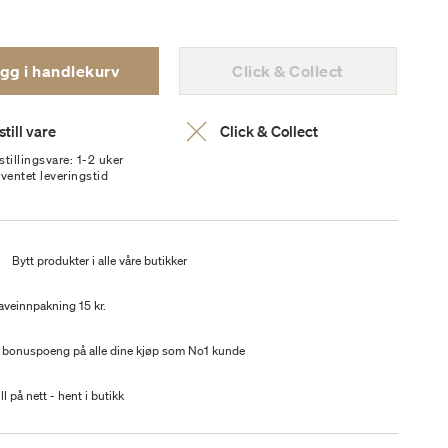
gg i handlekurv
Click & Collect
till vare
Click & Collect
stillingsvare: 1-2 uker
rventet leveringstid
t
Bytt produkter i alle våre butikker
aveinnpakning 15 kr.
 bonuspoeng på alle dine kjøp som No1 kunde
ll på nett - hent i butikk