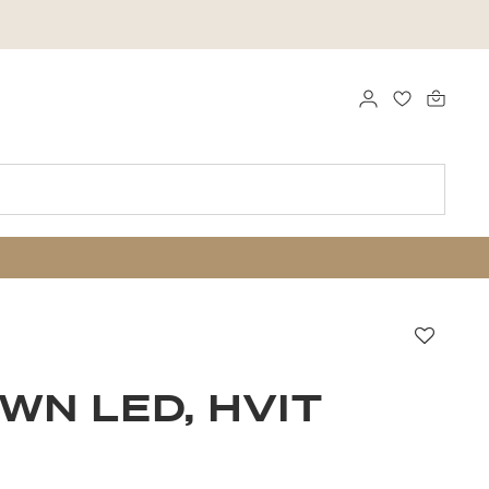
LOGG INN
FAVORITTE
Favorit
WN LED, HVIT