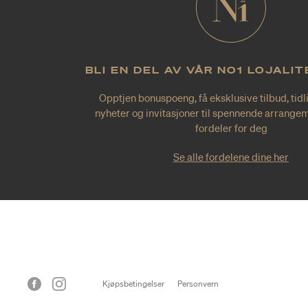
BLI EN DEL AV VÅR NO1 LOJALI
Opptjen bonuspoeng, få eksklusive tilbud, tidl
nyheter og invitasjoner til spennende arrangem
fordeler for deg
Se alle fordelene dine her
Kjøpsbetingelser
Personvern