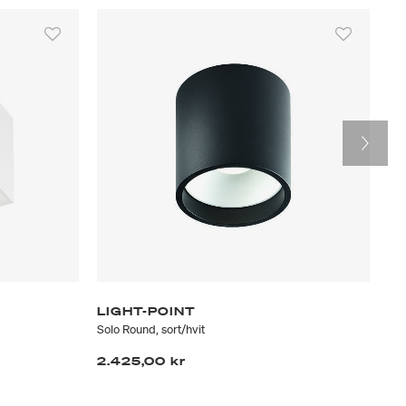
LIGHT-POINT
LI
Solo Round, sort/hvit
Sol
2.425,00 kr
2.