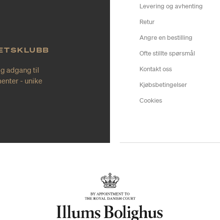
Levering og avhenting
Retur
Angre en bestilling
TETSKLUBB
Ofte stillte spørsmål
ig adgang til
Kontakt oss
enter - unike
Kjøbsbetingelser
Cookies