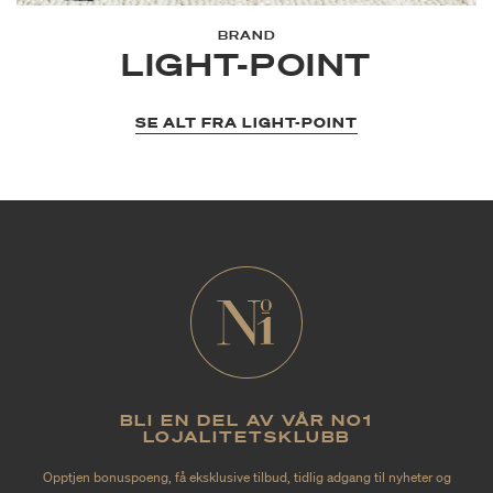
BRAND
LIGHT-POINT
SE ALT FRA LIGHT-POINT
BLI EN DEL AV VÅR NO1
LOJALITETSKLUBB
Opptjen bonuspoeng, få eksklusive tilbud, tidlig adgang til nyheter og