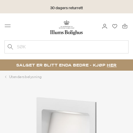
30 dagers returrett
LOGG INN
FAVORIT
Menu
SØK
SALGET ER BLITT ENDA BEDRE - KJØP
HER
Utendørsbelysning