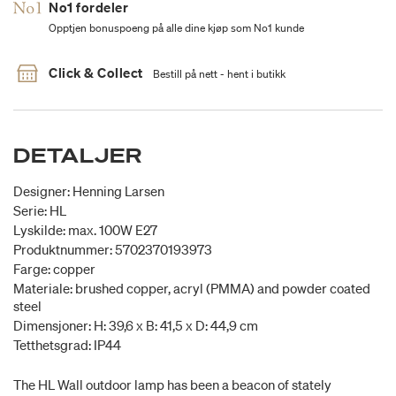
No1 fordeler
Opptjen bonuspoeng på alle dine kjøp som No1 kunde
Click & Collect
Bestill på nett - hent i butikk
DETALJER
Designer: Henning Larsen
Serie: HL
Lyskilde: max. 100W E27
Produktnummer: 5702370193973
Farge: copper
Materiale: brushed copper, acryl (PMMA) and powder coated
steel
Dimensjoner: H: 39,6 x B: 41,5 x D: 44,9 cm
Tetthetsgrad: IP44
The HL Wall outdoor lamp has been a beacon of stately