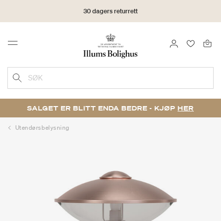
30 dagers returrett
LOGG INN
FAVORIT
Menu
SØK
SALGET ER BLITT ENDA BEDRE - KJØP
HER
Utendørsbelysning