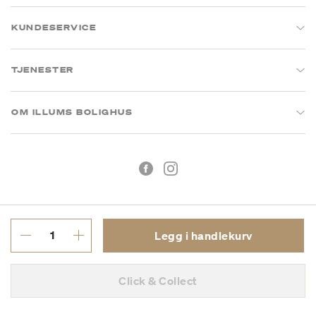
KUNDESERVICE
TJENESTER
OM ILLUMS BOLIGHUS
Legg i handlekurv
Kjøpsbetingelser
Personvern
Click & Collect
MVA: 993 075 930