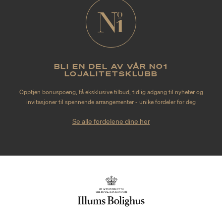
BLI EN DEL AV VÅR NO1
LOJALITETSKLUBB
Opptjen bonuspoeng, få eksklusive tilbud, tidlig adgang til nyheter og
invitasjoner til spennende arrangementer - unike fordeler for deg
Se alle fordelene dine her