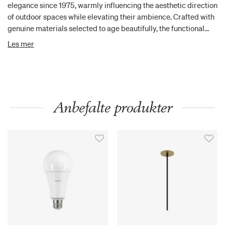
elegance since 1975, warmly influencing the aesthetic direction
of outdoor spaces while elevating their ambience. Crafted with
genuine materials selected to age beautifully, the functional
and emotional impact of Henning Larsen’s thoughtful design
Les mer
highlights a legacy that continues to shine brightly in
contemporary settings. Please note that copper will patinate.
Anbefalte produkter