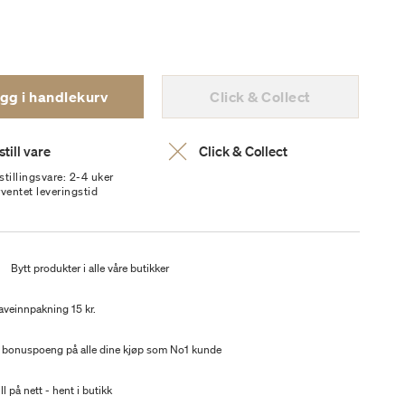
gg i handlekurv
Click & Collect
till vare
Click & Collect
stillingsvare: 2-4 uker
rventet leveringstid
t
Bytt produkter i alle våre butikker
aveinnpakning 15 kr.
 bonuspoeng på alle dine kjøp som No1 kunde
ll på nett - hent i butikk