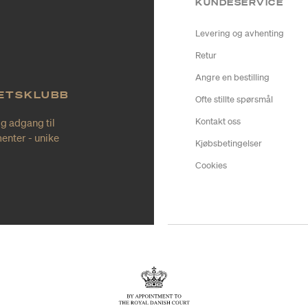
KUNDESERVICE
Levering og avhenting
Retur
Angre en bestilling
TETSKLUBB
Ofte stillte spørsmål
ig adgang til
Kontakt oss
enter - unike
Kjøbsbetingelser
Cookies