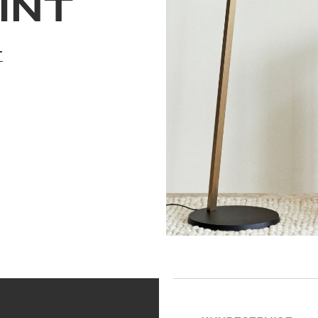
INT
T