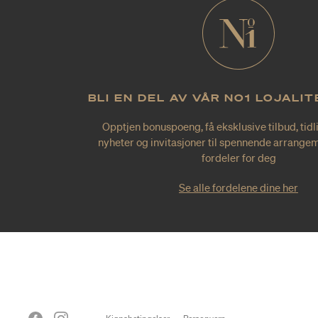
BLI EN DEL AV VÅR NO1 LOJALI
Opptjen bonuspoeng, få eksklusive tilbud, tidl
nyheter og invitasjoner til spennende arrangem
fordeler for deg
Se alle fordelene dine her