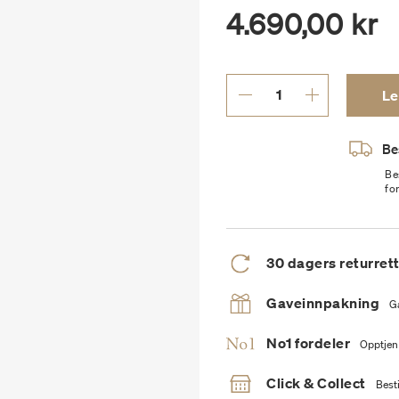
4.690,00 kr
Le
Bes
Be
fo
30 dagers returret
Gaveinnpakning
G
No1 fordeler
Opptjen
Click & Collect
Besti