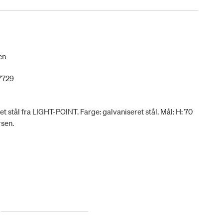
en
7729
 stål fra LIGHT-POINT. Farge: galvaniseret stål. Mål: H: 70
rsen.