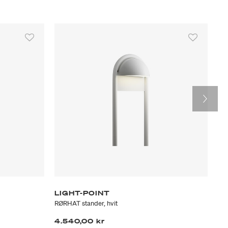
LIGHT-POINT
LI
RØRHAT stander, hvit
RØR
4.540,00 kr
3.