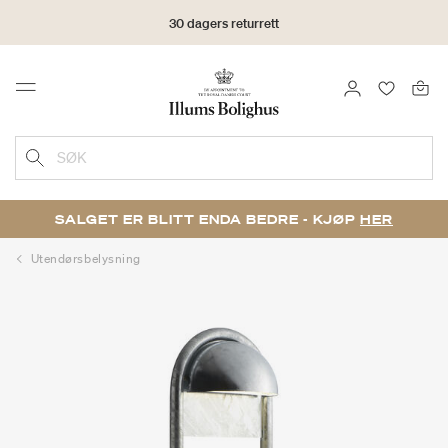
30 dagers returrett
LOGG INN
FAVORIT
Menu
SØK
SALGET ER BLITT ENDA BEDRE - KJØP
HER
Utendørsbelysning