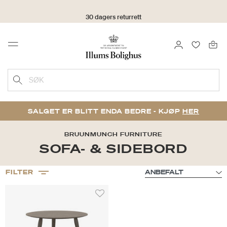
30 dagers returrett
LOGG INN
FAVORIT
Menu
SØK
SALGET ER BLITT ENDA BEDRE - KJØP
HER
BRUUNMUNCH FURNITURE
SOFA- & SIDEBORD
FILTER