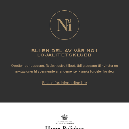
BLI EN DEL AV VÅR NO1
LOJALITETSKLUBB
Opptjen bonuspoeng, få eksklusive tilbud, tidlig adgang til nyheter og
invitasjoner til spennende arrangementer - unike fordeler for deg
Se alle fordelene dine her