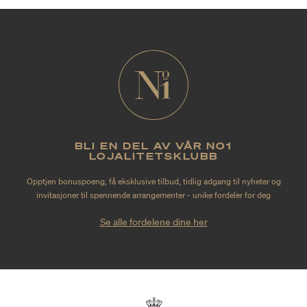
BLI EN DEL AV VÅR NO1
LOJALITETSKLUBB
Opptjen bonuspoeng, få eksklusive tilbud, tidlig adgang til nyheter og
invitasjoner til spennende arrangementer - unike fordeler for deg
Se alle fordelene dine her