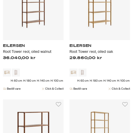
EILERSEN
EILERSEN
Root Tower reol, oiled walnut
Root Tower reol, oiled oak
36.040,00 kr
29.860,00 kr
H: 60 cm
H: 180 cm
H: 140 cm
H: 100 cm
H: 60 cm
H: 180 cm
H: 140 cm
H: 100 cm
Bestill vare
Click & Collect
Bestill vare
Click & Collect