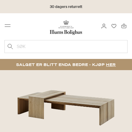
30 dagers returrett
LOGG INN
FAVORIT
Menu
SØK
SALGET ER BLITT ENDA BEDRE - KJØP
HER