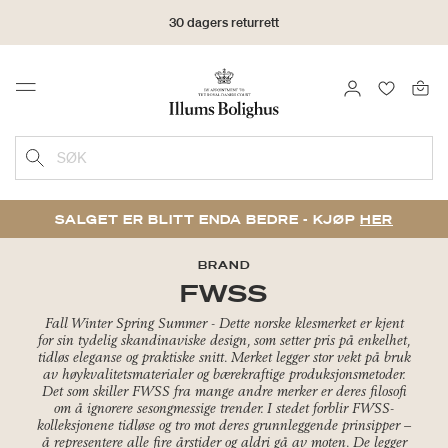
30 dagers returrett
LOGG INN
FAVORIT
Menu
SØK
SALGET ER BLITT ENDA BEDRE - KJØP
HER
BRAND
FWSS
Fall Winter Spring Summer - Dette norske klesmerket er kjent
for sin tydelig skandinaviske design, som setter pris på enkelhet,
tidløs eleganse og praktiske snitt. Merket legger stor vekt på bruk
av høykvalitetsmaterialer og bærekraftige produksjonsmetoder.
Det som skiller FWSS fra mange andre merker er deres filosofi
om å ignorere sesongmessige trender. I stedet forblir FWSS-
kolleksjonene tidløse og tro mot deres grunnleggende prinsipper –
å representere alle fire årstider og aldri gå av moten. De legger