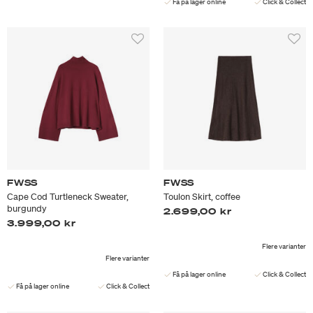
Få på lager online
Click & Collect
FWSS
FWSS
Cape Cod Turtleneck Sweater,
Toulon Skirt, coffee
burgundy
2.699,00 kr
3.999,00 kr
Flere varianter
Flere varianter
Få på lager online
Click & Collect
Få på lager online
Click & Collect