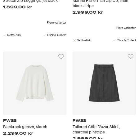
Stretch Zip Leggings, jet black
Marine Fisherman Zip Up, linen
black stripe
1.899,00 kr
2.999,00 kr
Flere varianter
Flere varianter
Nettbutikk
Click & Collect
Nettbutikk
Click & Collect
FWSS
FWSS
Blackrock genser, starch
Tailored Côte D'azur Skirt ,
charcoal pinstripe
2.299,00 kr
2.999,00 kr