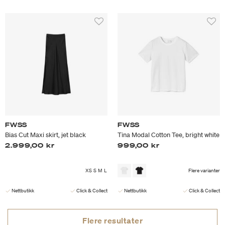
FWSS
FWSS
Bias Cut Maxi skirt, jet black
Tina Modal Cotton Tee, bright white
2.999,00 kr
999,00 kr
XS
S
M
L
Flere varianter
Nettbutikk
Click & Collect
Nettbutikk
Click & Collect
Flere resultater