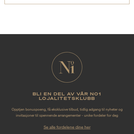
BLI EN DEL AV VÅR NO1
LOJALITETSKLUBB
Opptjen bonuspoeng, få eksklusive tilbud, tidlig adgang til nyheter og
invitasjoner til spennende arrangementer - unike fordeler for deg
Se alle fordelene dine her