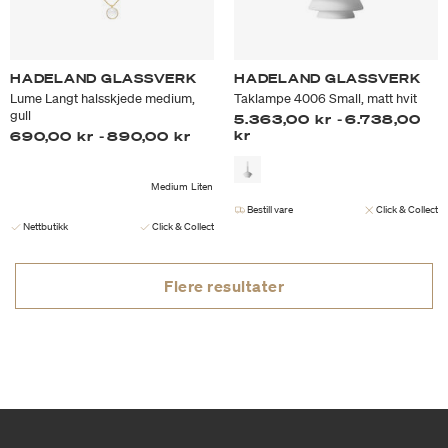
HADELAND GLASSVERK
HADELAND GLASSVERK
Lume Langt halsskjede medium,
Taklampe 4006 Small, matt hvit
gull
5.363,00 kr
-
6.738,00
kr
690,00 kr
-
890,00 kr
Medium
Liten
Bestill vare
Click & Collect
Nettbutikk
Click & Collect
Flere resultater