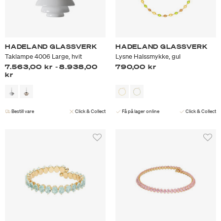
HADELAND GLASSVERK
HADELAND GLASSVERK
Taklampe 4006 Large, hvit
Lysne Halssmykke, gul
7.563,00 kr
-
8.938,00
790,00 kr
kr
Bestill vare
Click & Collect
Få på lager online
Click & Collect