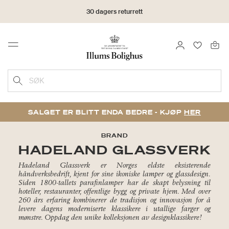
30 dagers returrett
LOGG INN
FAVORIT
Menu
SØK
SALGET ER BLITT ENDA BEDRE - KJØP
HER
BRAND
HADELAND GLASSVERK
Hadeland Glassverk er Norges eldste eksisterende
håndverksbedrift, kjent for sine ikoniske lamper og glassdesign.
Siden 1800-tallets parafinlamper har de skapt belysning til
hoteller, restauranter, offentlige bygg og private hjem. Med over
260 års erfaring kombinerer de tradisjon og innovasjon for å
levere dagens moderniserte klassikere i utallige farger og
mønstre. Oppdag den unike kolleksjonen av designklassikere!