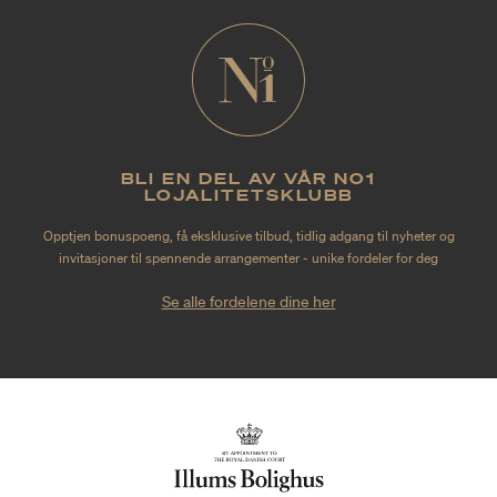
BLI EN DEL AV VÅR NO1
LOJALITETSKLUBB
Opptjen bonuspoeng, få eksklusive tilbud, tidlig adgang til nyheter og
invitasjoner til spennende arrangementer - unike fordeler for deg
Se alle fordelene dine her