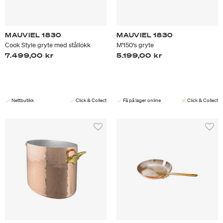
MAUVIEL 1830
MAUVIEL 1830
Cook Style gryte med stållokk
M'150's gryte
7.499,00 kr
5.199,00 kr
Nettbutikk
Click & Collect
Få på lager online
Click & Collect