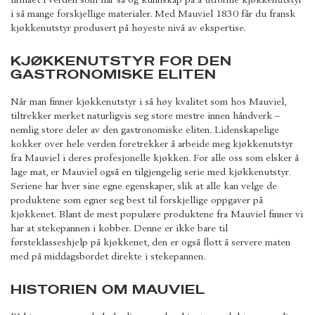
i så mange forskjellige materialer. Med Mauviel 1830 får du fransk
kjøkkenutstyr produsert på høyeste nivå av ekspertise.
KJØKKENUTSTYR FOR DEN
GASTRONOMISKE ELITEN
Når man finner kjøkkenutstyr i så høy kvalitet som hos Mauviel,
tiltrekker merket naturligvis seg store mestre innen håndverk –
nemlig store deler av den gastronomiske eliten. Lidenskapelige
kokker over hele verden foretrekker å arbeide meg kjøkkenutstyr
fra Mauviel i deres profesjonelle kjøkken. For alle oss som elsker å
lage mat, er Mauviel også en tilgjengelig serie med kjøkkenutstyr.
Seriene har hver sine egne egenskaper, slik at alle kan velge de
produktene som egner seg best til forskjellige oppgaver på
kjøkkenet. Blant de mest populære produktene fra Mauviel finner vi
har at stekepannen i kobber. Denne er ikke bare til
førsteklasseshjelp på kjøkkenet, den er også flott å servere maten
med på middagsbordet direkte i stekepannen.
HISTORIEN OM MAUVIEL