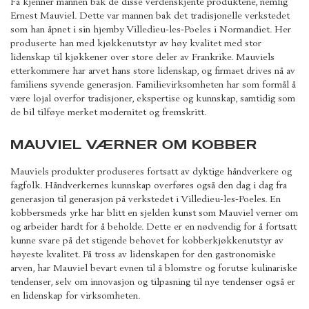
Få kjenner mannen bak de disse verdenskjente produktene, nemlig
Ernest Mauviel. Dette var mannen bak det tradisjonelle verkstedet
som han åpnet i sin hjemby Villedieu-les-Poeles i Normandiet. Her
produserte han med kjøkkenutstyr av høy kvalitet med stor
lidenskap til kjøkkener over store deler av Frankrike. Mauviels
etterkommere har arvet hans store lidenskap, og firmaet drives nå av
familiens syvende generasjon. Familievirksomheten har som formål å
være lojal overfor tradisjoner, ekspertise og kunnskap, samtidig som
de bil tilføye merket modernitet og fremskritt.
MAUVIEL VÆRNER OM KOBBER
Mauviels produkter produseres fortsatt av dyktige håndverkere og
fagfolk. Håndverkernes kunnskap overføres også den dag i dag fra
generasjon til generasjon på verkstedet i Villedieu-les-Poeles. En
kobbersmeds yrke har blitt en sjelden kunst som Mauviel verner om
og arbeider hardt for å beholde. Dette er en nødvendig for å fortsatt
kunne svare på det stigende behovet for kobberkjøkkenutstyr av
høyeste kvalitet. På tross av lidenskapen for den gastronomiske
arven, har Mauviel bevart evnen til å blomstre og forutse kulinariske
tendenser, selv om innovasjon og tilpasning til nye tendenser også er
en lidenskap for virksomheten.