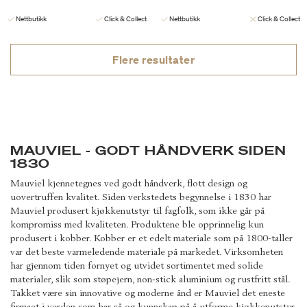
Nettbutikk
Click & Collect
Nettbutikk
Click & Collect
Flere resultater
MAUVIEL - GODT HÅNDVERK SIDEN
1830
Mauviel kjennetegnes ved godt håndverk, flott design og
uovertruffen kvalitet. Siden verkstedets begynnelse i 1830 har
Mauviel produsert kjøkkenutstyr til fagfolk, som ikke går på
kompromiss med kvaliteten. Produktene ble opprinnelig kun
produsert i kobber. Kobber er et edelt materiale som på 1800-taller
var det beste varmeledende materiale på markedet. Virksomheten
har gjennom tiden fornyet og utvidet sortimentet med solide
materialer, slik som støpejern, non-stick aluminium og rustfritt stål.
Takket være sin innovative og moderne ånd er Mauviel det eneste
firmaet i verden som har så og kunnskap på å utforme kjøkkenutstyr