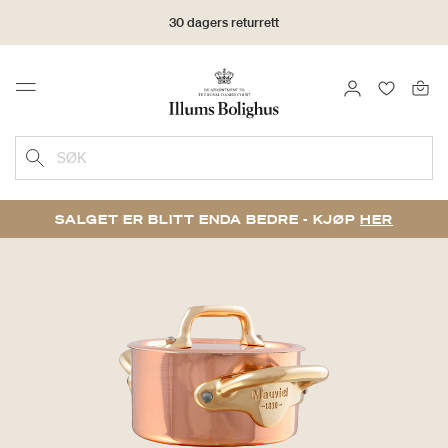
30 dagers returrett
LOGG INN
FAVORIT
Menu
SØK
SALGET ER BLITT ENDA BEDRE - KJØP
HER