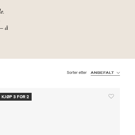
e.
n
 – å
Sorter etter
ANBEFALT
KJØP 3 FOR 2