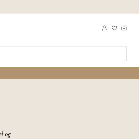
LOGG INN
FAVORITTE
el og