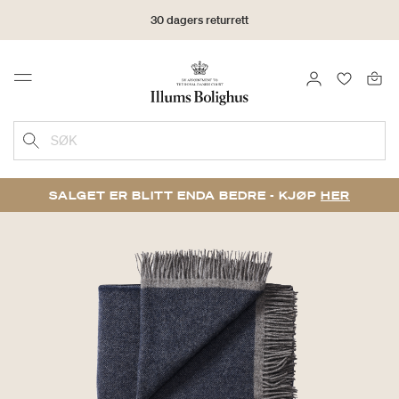
30 dagers returrett
LOGG INN
FAVORIT
Menu
SØK
SALGET ER BLITT ENDA BEDRE - KJØP
HER