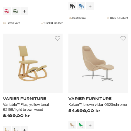
Bestill vare
Click & Collect
Bestill vare
Click & Collect
VARIER FURNITURE
VARIER FURNITURE
Variable™ Plus, yellow tonal
Kokon™, brown vidar 0323/chrome
62156/light brown wood
54.699,00 kr
8.199,00 kr