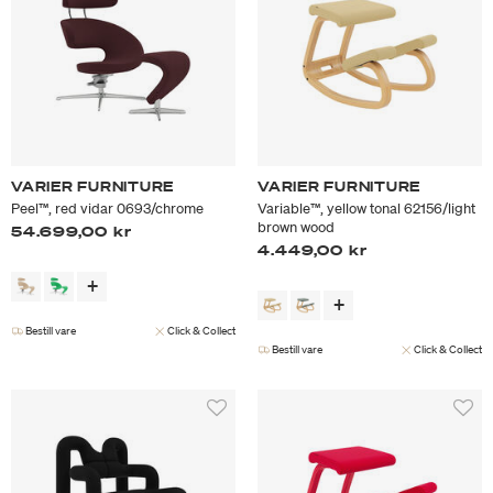
VARIER FURNITURE
VARIER FURNITURE
Peel™, red vidar 0693/chrome
Variable™, yellow tonal 62156/light
brown wood
54.699,00 kr
4.449,00 kr
Bestill vare
Click & Collect
Bestill vare
Click & Collect