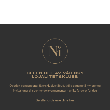
BLI EN DEL AV VÅR NO1
LOJALITETSKLUBB
Opptjen bonuspoeng, få eksklusive tilbud, tidlig adgang til nyheter og
invitasjoner til spennende arrangementer - unike fordeler for deg
Se alle fordelene dine her