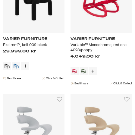
VARIER FURNITURE
VARIER FURNITURE
Ekstrem™, knit 009 black
Variable™ Monochrome, red one
4028/poppy
29.999,00 kr
4.049,00 kr
Bestill vare
Click & Collect
Bestill vare
Click & Collect