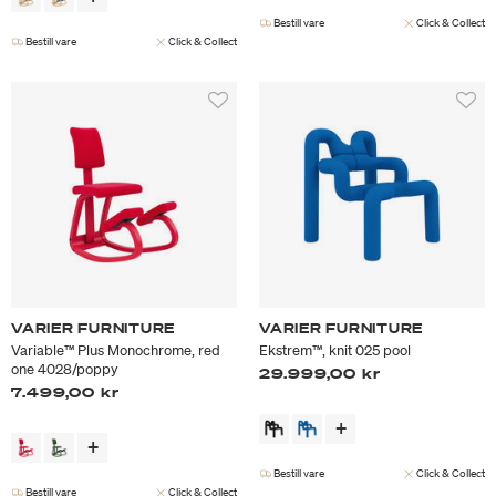
Bestill vare
Click & Collect
Bestill vare
Click & Collect
VARIER FURNITURE
VARIER FURNITURE
Variable™ Plus Monochrome, red
Ekstrem™, knit 025 pool
one 4028/poppy
29.999,00 kr
7.499,00 kr
Bestill vare
Click & Collect
Bestill vare
Click & Collect