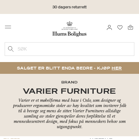
30 dagers returrett
LOGG INN
FAVORIT
Menu
SØK
SALGET ER BLITT ENDA BEDRE - KJØP
HER
BRAND
VARIER FURNITURE
Varier er et møbelfirma med base i Oslo, som designer og
produserer ergonomiske stoler av høy kvalitet som inviterer folk
til å bevege seg mens de sitter. Varier Furnitures allsidige
samling av stoler gjenspeiler deres forpliktelse til et
menneskesentrert design, med fokus på menneskers behov som
utgangspunkt.