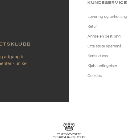
KUNDESERVICE
Levering og avhenting
Retur
Angre en bestilling
TETSKLUBB
Ofte stillte spørsmål
ig adgang til
Kontakt oss
enter - unike
Kjøbsbetingelser
Cookies