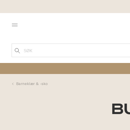
Menu
SØK
Barneklær & -sko
B