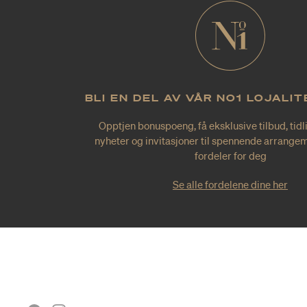
BLI EN DEL AV VÅR NO1 LOJALI
Opptjen bonuspoeng, få eksklusive tilbud, tidl
nyheter og invitasjoner til spennende arrangem
fordeler for deg
Se alle fordelene dine her