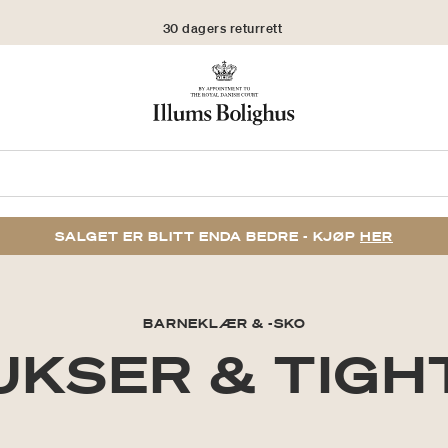
30 dagers returrett
SALGET ER BLITT ENDA BEDRE - KJØP
HER
BARNEKLÆR & -SKO
UKSER & TIGH