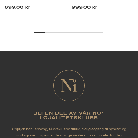
699,00 kr
999,00 kr
BLI EN DEL AV VÅR NO1
LOJALITETSKLUBB
Opptjen bonuspoeng, få eksklusive tilbud, tidlig adgang til nyheter og
invitasjoner til spennende arrangementer - unike fordeler for deg