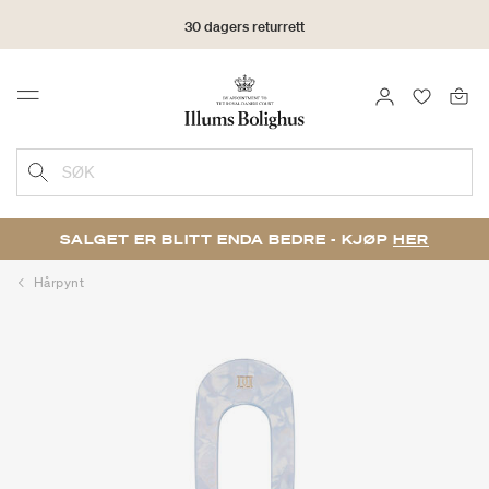
30 dagers returrett
LOGG INN
FAVORIT
Menu
SØK
SALGET ER BLITT ENDA BEDRE - KJØP
HER
Hårpynt