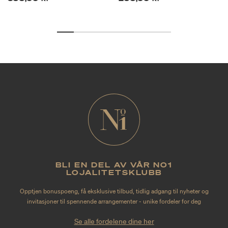
BLI EN DEL AV VÅR NO1
LOJALITETSKLUBB
Opptjen bonuspoeng, få eksklusive tilbud, tidlig adgang til nyheter og
invitasjoner til spennende arrangementer - unike fordeler for deg
Se alle fordelene dine her