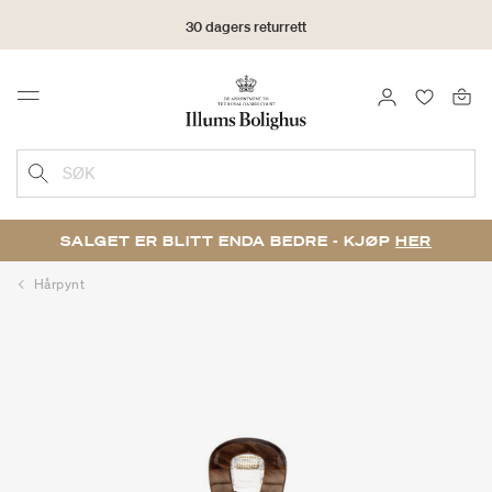
30 dagers returrett
LOGG INN
FAVORIT
Menu
SØK
SALGET ER BLITT ENDA BEDRE - KJØP
HER
Hårpynt