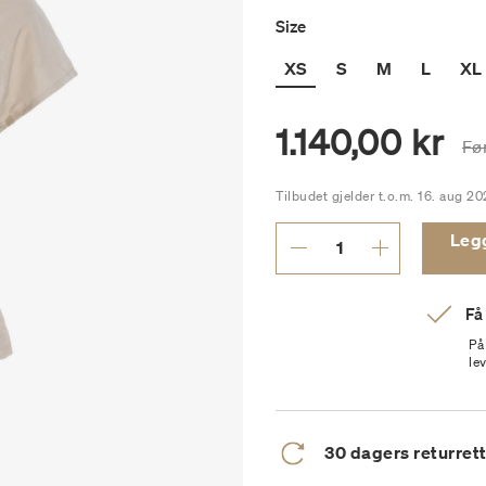
Size
XS
S
M
L
XL
1.140,00 kr
Pr
Fø
Tilbudet gjelder t.o.m. 16. aug 20
Legg 
Få
På
le
30 dagers returret