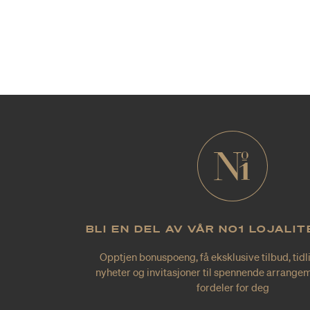
BLI EN DEL AV VÅR NO1 LOJALI
Opptjen bonuspoeng, få eksklusive tilbud, tidl
nyheter og invitasjoner til spennende arrangem
fordeler for deg