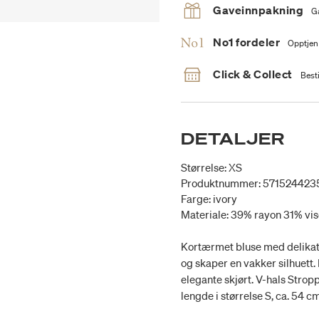
Gaveinnpakning
G
No1 fordeler
Opptjen
Click & Collect
Besti
DETALJER
Størrelse: XS
Produktnummer: 571524423
Farge: ivory
Materiale: 39% rayon 31% vi
Kortærmet bluse med delikat 
og skaper en vakker silhuett. 
elegante skjørt. V-hals Strop
lengde i størrelse S, ca. 54 cm