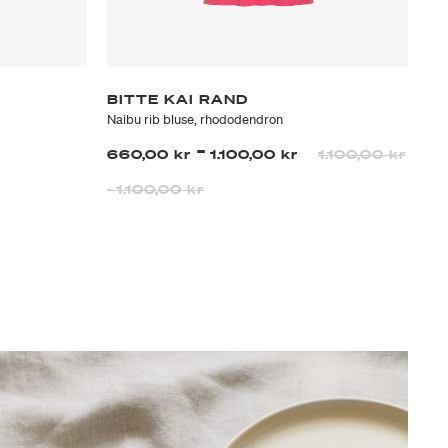
N
BITTE KAI RAND
S
Naibu rib bluse, rhododendron
BE
gr
-
660,00 kr
1.100,00 kr
1.100,00 kr
2.
-
1.100,00 kr