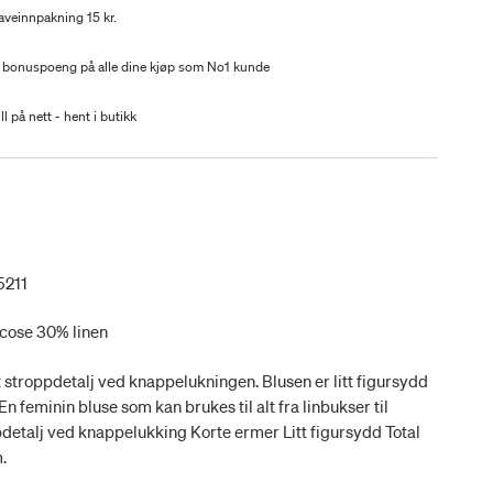
aveinnpakning 15 kr.
 bonuspoeng på alle dine kjøp som No1 kunde
ll på nett - hent i butikk
5211
scose 30% linen
stroppdetalj ved knappelukningen. Blusen er litt figursydd
En feminin bluse som kan brukes til alt fra linbukser til
pdetalj ved knappelukking Korte ermer Litt figursydd Total
.