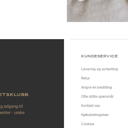
KUNDESERVICE
Levering og avhenting
Retur
Angre en bestilling
TETSKLUBB
Ofte stillte spørsmål
ig adgang til
Kontakt oss
enter - unike
Kjøbsbetingelser
Cookies