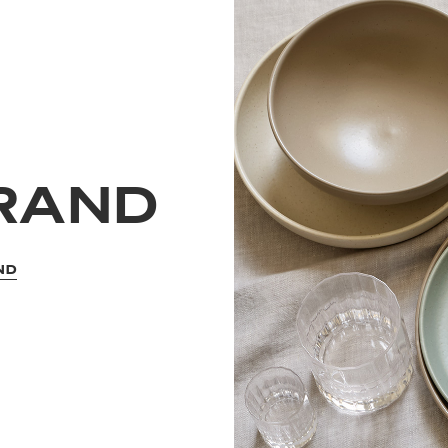
 RAND
ND