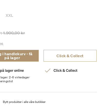
XXL
isen er nedsatt fra
til
r:
1.900,00 kr
26.
i handlekurv - få
Click & Collect
på lager
 på lager online
Click & Collect
 lager: 2-6 virkedager
veringstid
t
Bytt produkter i alle våre butikker