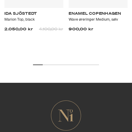
IDA SJÖSTEDT
ENAMEL COPENHAGEN
Marion Top, black
Wave øreringer Medium, sølv
Prisen er nedsatt fra
til
2.050,00 kr
4.100,00 kr
900,00 kr