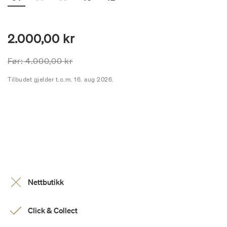
2.000,00 kr
Prisen er nedsatt fra
til
Før:
4.000,00 kr
Tilbudet gjelder t.o.m. 16. aug 2026.
Nettbutikk
Click & Collect