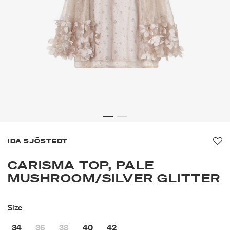
IDA SJÖSTEDT
Fav
CARISMA TOP, PALE
MUSHROOM/SILVER GLITTER
Size
34
36
38
40
42