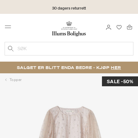
30 dagers returrett
LOGG INN
FAVORIT
Menu
SØK
SALGET ER BLITT ENDA BEDRE - KJØP
HER
Topper
SALE -50%