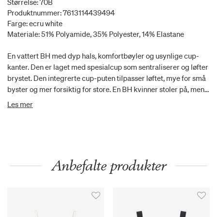
Størrelse: 70B
Produktnummer: 7613114439494
Farge: ecru white
Materiale: 51% Polyamide, 35% Polyester, 14% Elastane
En vattert BH med dyp hals, komfortbøyler og usynlige cup-
kanter. Den er laget med spesialcup som sentraliserer og løfter
brystet. Den integrerte cup-puten tilpasser løftet, mye for små
byster og mer forsiktig for store. En BH kvinner stoler på, men
ikke merker. Laget med glatt blonde og kremmyk mikrofiber,
Les mer
begge delvis resikulerte
Anbefalte produkter