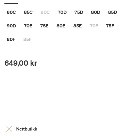
80C
85C
90C
70D
75D
80D
85D
90D
70E
75E
80E
85E
70F
75F
80F
85F
649,00 kr
Nettbutikk