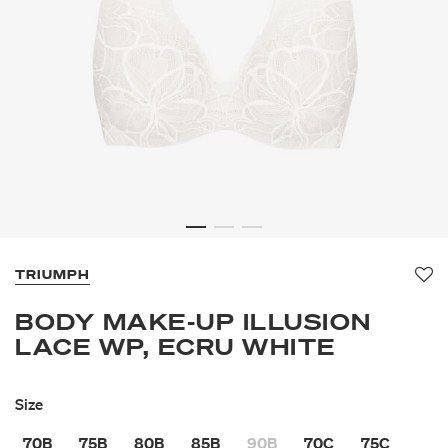
TRIUMPH
Fav
BODY MAKE-UP ILLUSION
LACE WP, ECRU WHITE
Size
70B
75B
80B
85B
90B
70C
75C