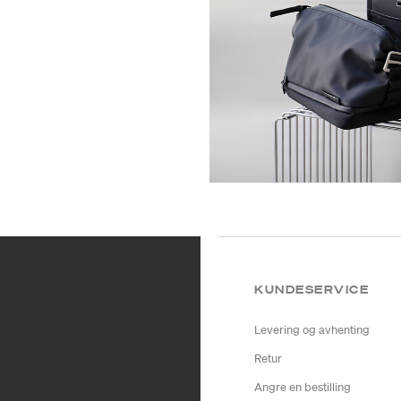
KUNDESERVICE
Levering og avhenting
Retur
Angre en bestilling