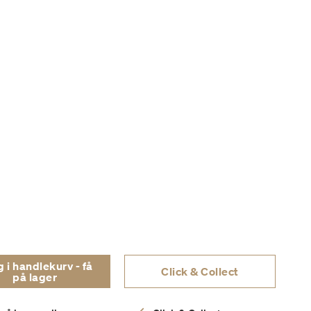
i handlekurv - få
Click & Collect
på lager