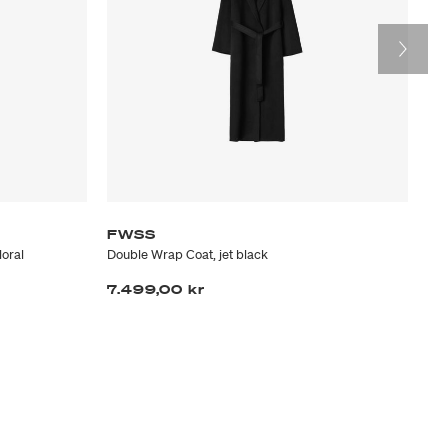
FWSS
S
loral
Double Wrap Coat, jet black
ME
7.499,00 kr
1.