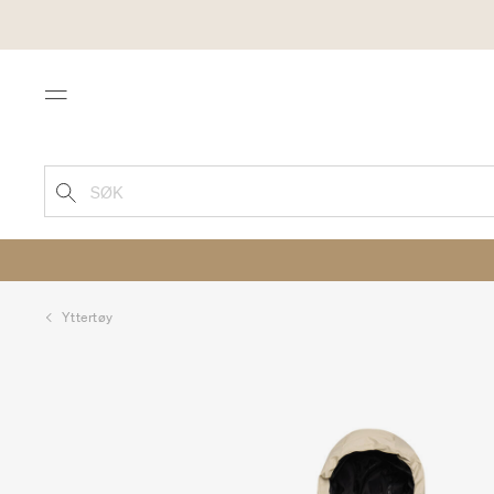
Menu
SØK
Yttertøy