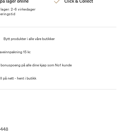
 på lager online
Click & Collect
 lager: 2-6 virkedager
veringstid
t
Bytt produkter i alle våre butikker
aveinnpakning 15 kr.
 bonuspoeng på alle dine kjøp som No1 kunde
ll på nett - hent i butikk
9448