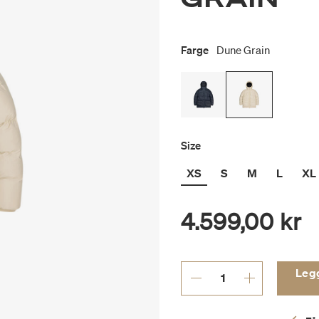
Farge
Dune Grain
Size
XS
S
M
L
XL
4.599,00 kr
Legg 