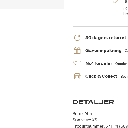
Få
På
le
30 dagers returret
Gaveinnpakning
G
No1 fordeler
Opptjen
Click & Collect
Besti
DETALJER
Serie: Alta
Størrelse: XS
Produktnummer: 571174758