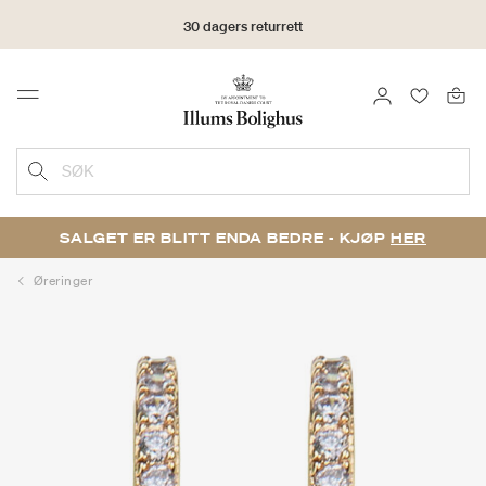
30 dagers returrett
LOGG INN
FAVORIT
Menu
SØK
SALGET ER BLITT ENDA BEDRE - KJØP
HER
Øreringer