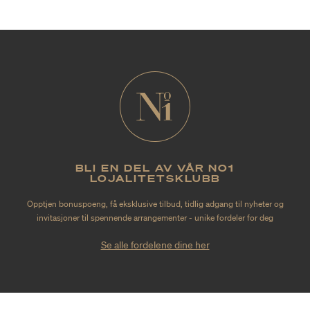
BLI EN DEL AV VÅR NO1
LOJALITETSKLUBB
Opptjen bonuspoeng, få eksklusive tilbud, tidlig adgang til nyheter og
invitasjoner til spennende arrangementer - unike fordeler for deg
Se alle fordelene dine her