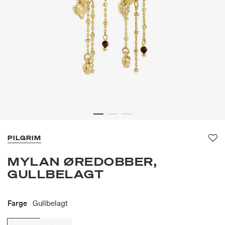
PILGRIM
Fav
MYLAN ØREDOBBER,
GULLBELAGT
Farge
Gullbelagt