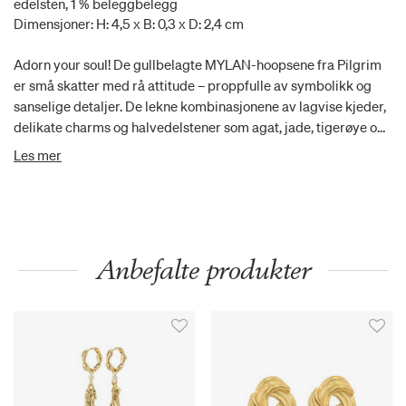
edelsten, 1 % beleggbelegg
Dimensjoner: H: 4,5 x B: 0,3 x D: 2,4 cm
Adorn your soul! De gullbelagte MYLAN-hoopsene fra Pilgrim
er små skatter med rå attitude – proppfulle av symbolikk og
sanselige detaljer. De lekne kombinasjonene av lagvise kjeder,
delikate charms og halvedelstener som agat, jade, tigerøye og
aventurin gir deg et unikt uttrykk med masse bevegelse og den
Les mer
eksklusive boho-følelsen vi elsker akkurat nå. Dette er smykket
for deg som vil ha noe med poetisk tiltrekningskraft og ekte sjel
– ikke bare pynt, men personlighet. Style dem til en mesh-bluse
med flowy passform, vide jeans og sleek hår for en ekte
summer ‘26 lux boho vibe– ekstra poeng for din egen vri! Laget
Anbefalte produkter
av 98 % resirkulerte materialer, så du kan skinne sterkt og
samtidig ta vare på planeten.