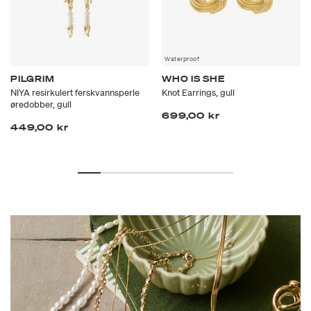
Waterproof
PILGRIM
WHO IS SHE
NIYA resirkulert ferskvannsperle
Knot Earrings, gull
øredobber, gull
699,00 kr
449,00 kr