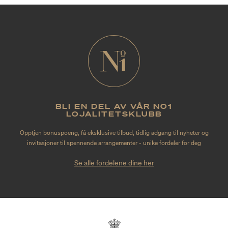
BLI EN DEL AV VÅR NO1
LOJALITETSKLUBB
Opptjen bonuspoeng, få eksklusive tilbud, tidlig adgang til nyheter og
invitasjoner til spennende arrangementer - unike fordeler for deg
Se alle fordelene dine her