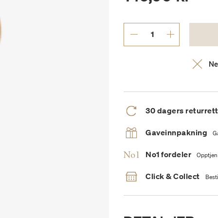
Ne
30 dagers returret
Gaveinnpakning
G
No1 fordeler
Opptjen
Click & Collect
Besti