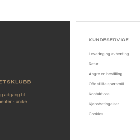
KUNDESERVICE
Levering og avhenting
Retur
Angre en bestilling
TETSKLUBB
Ofte stillte spørsmål
ig adgang til
Kontakt oss
enter - unike
Kjøbsbetingelser
Cookies