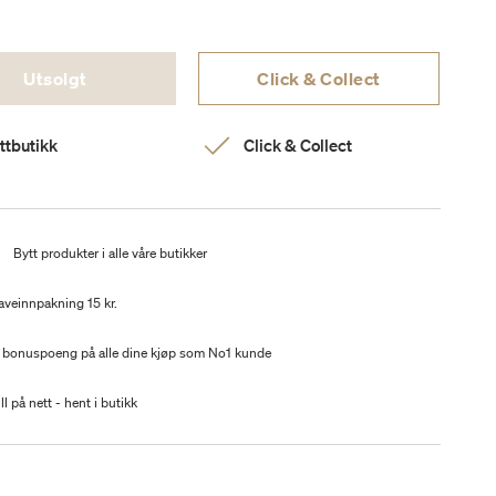
Utsolgt
Click & Collect
ttbutikk
Click & Collect
t
Bytt produkter i alle våre butikker
aveinnpakning 15 kr.
 bonuspoeng på alle dine kjøp som No1 kunde
ll på nett - hent i butikk