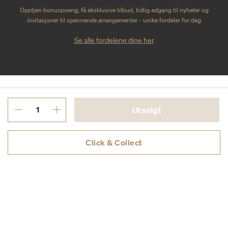
Opptjen bonuspoeng, få eksklusive tilbud, tidlig adgang til nyheter og
invitasjoner til spennende arrangementer - unike fordeler for deg
Se alle fordelene dine her
Utsolgt
Click & Collect
KUNDESERVICE
TJENESTER
OM ILLUMS BOLIGHUS