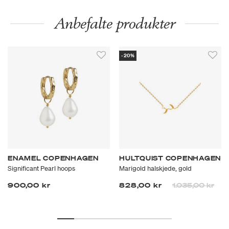
Anbefalte produkter
-20%
ENAMEL COPENHAGEN
HULTQUIST COPENHAGEN
Significant Pearl hoops
Marigold halskjede, gold
Prisen er nedsa
til
900,00 kr
828,00 kr
1.035,00 kr