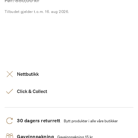
Prisen er nedsatt fra
til
Før:
850,00 kr
Tilbudet gjelder t.o.m. 16. aug 2026.
Nettbutikk
Click & Collect
30 dagers returrett
Bytt produkter i alle våre butikker
Gaveinnpakning
Gaveinnpakning 15 kr.