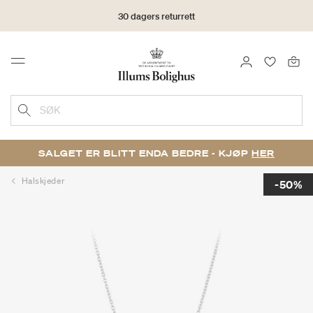
30 dagers returrett
LOGG INN
FAVORIT
Menu
SØK
SALGET ER BLITT ENDA BEDRE - KJØP
HER
Halskjeder
-50%