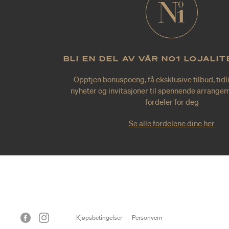
BLI EN DEL AV VÅR NO1 LOJALI
Opptjen bonuspoeng, få eksklusive tilbud, tidl
nyheter og invitasjoner til spennende arrangem
fordeler for deg
Se alle fordelene dine her
Kjøpsbetingelser
Personvern