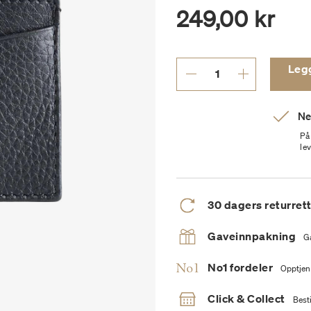
249,00 kr
Legg 
Ne
På
le
30 dagers returret
Gaveinnpakning
G
No1 fordeler
Opptjen
Click & Collect
Besti