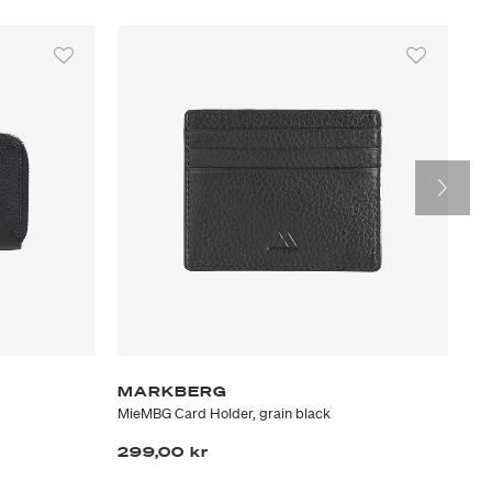
MARKBERG
M
MieMBG Card Holder, grain black
Ame
299,00 kr
39