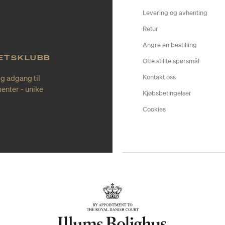
Levering og avhenting
Retur
Angre en bestilling
TETSKLUBB
Ofte stillte spørsmål
ig adgang til
Kontakt oss
enter - unike
Kjøbsbetingelser
Cookies