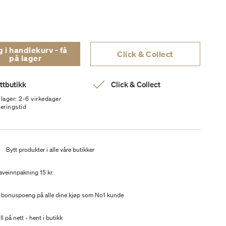
i handlekurv - få
Click & Collect
på lager
ttbutikk
Click & Collect
 lager: 2-6 virkedager
veringstid
t
Bytt produkter i alle våre butikker
aveinnpakning 15 kr.
 bonuspoeng på alle dine kjøp som No1 kunde
ll på nett - hent i butikk