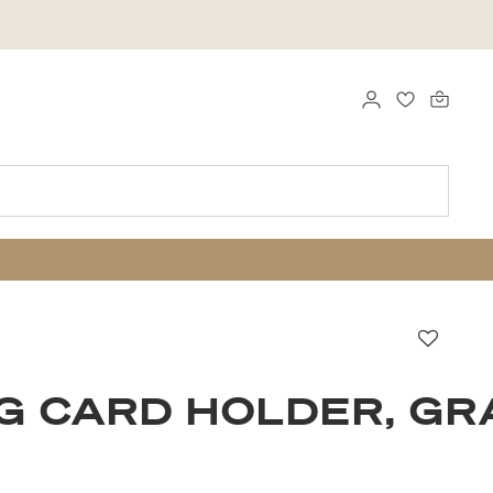
LOGG INN
FAVORITTE
Favorit
 CARD HOLDER, GR