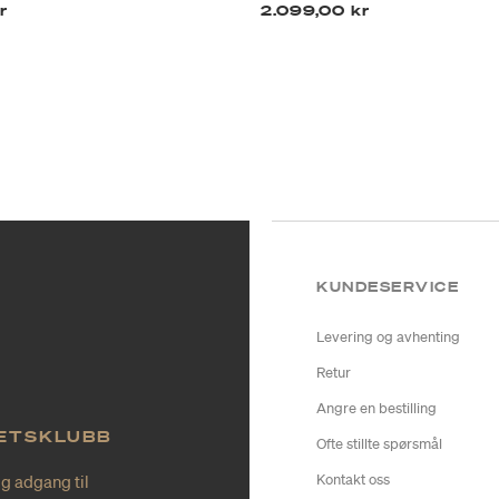
r
2.099,00 kr
KUNDESERVICE
Levering og avhenting
Retur
Angre en bestilling
TETSKLUBB
Ofte stillte spørsmål
ig adgang til
Kontakt oss