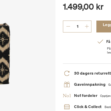
1.499,00 kr
Legg 
Få
På
le
30 dagers returret
Gaveinnpakning
G
No1 fordeler
Opptjen
Click & Collect
Besti