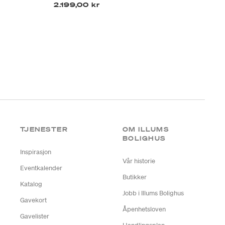
2.199,00 kr
2.
TJENESTER
OM ILLUMS
BOLIGHUS
Inspirasjon
Vår historie
Eventkalender
Butikker
Katalog
Jobb i Illums Bolighus
Gavekort
Åpenhetsloven
Gavelister