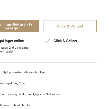
i handlekurv - få
Click & Collect
på lager
 på lager online
Click & Collect
 lager: 2-6 virkedager
veringstid
t
Bytt produkter i alle våre butikker
aveinnpakning 15 kr.
 bonuspoeng på alle dine kjøp som No1 kunde
ll på nett - hent i butikk