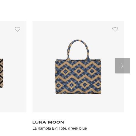
LUNA MOON
L
La Rambla Big Tote, greek blue
Svi