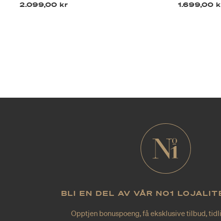
2.099,00 kr
1.699,00 k
BLI EN DEL AV VÅR NO1 LOJALI
Opptjen bonuspoeng, få eksklusive tilbud, tidl