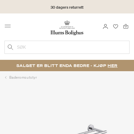
30 dagers returrett
LOGG INN
FAVORIT
Menu
SØK
SALGET ER BLITT ENDA BEDRE - KJØP
HER
Baderomsutstyr