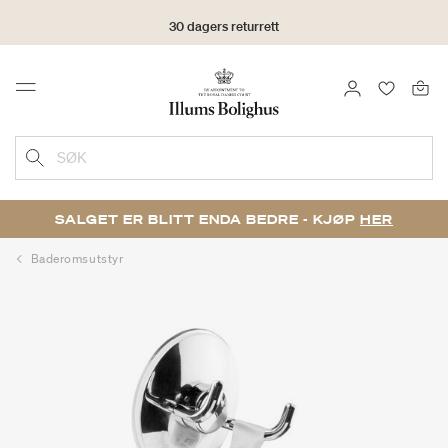
30 dagers returrett
LOGG INN
FAVORIT
Menu
SØK
SALGET ER BLITT ENDA BEDRE - KJØP
HER
Baderomsutstyr