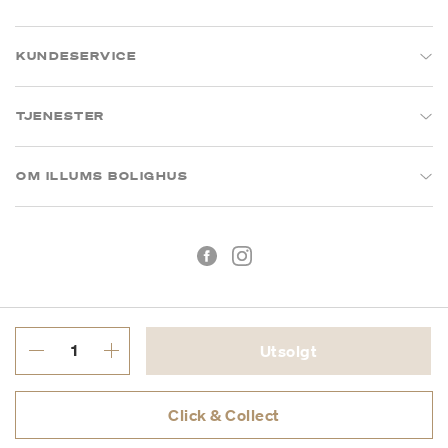
KUNDESERVICE
TJENESTER
OM ILLUMS BOLIGHUS
Utsolgt
Kjøpsbetingelser
Personvern
Click & Collect
MVA: 993 075 930