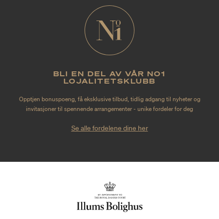
BLI EN DEL AV VÅR NO1
LOJALITETSKLUBB
Opptjen bonuspoeng, få eksklusive tilbud, tidlig adgang til nyheter og
invitasjoner til spennende arrangementer - unike fordeler for deg
Se alle fordelene dine her