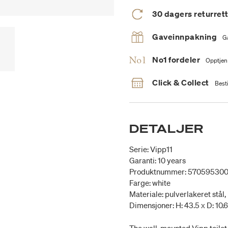
30 dagers returret
Gaveinnpakning
G
No1 fordeler
Opptjen
Click & Collect
Besti
DETALJER
Serie: Vipp11
Garanti: 10 years
Produktnummer: 57059530
Farge: white
Materiale: pulverlakeret stål, r
Dimensjoner: H: 43.5 x D: 10.