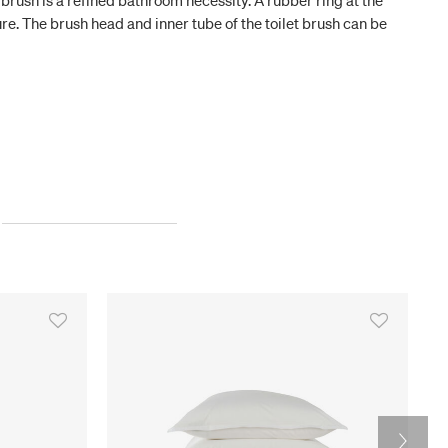
brush is a refined bathroom necessity. A rubber ring at the
ure. The brush head and inner tube of the toilet brush can be