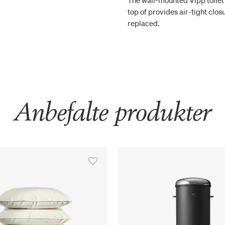
The wall-mounted Vipp toilet 
top of provides air-tight clos
replaced.
Anbefalte produkter