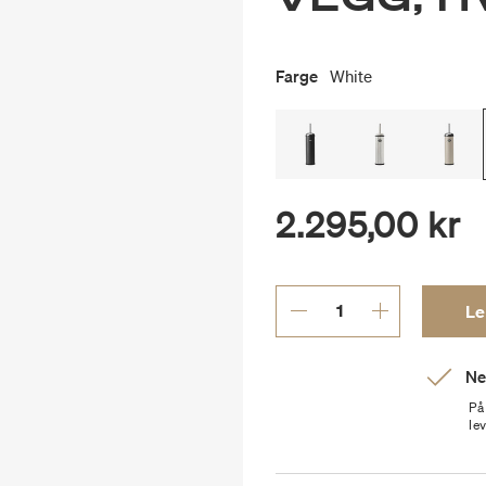
Farge
White
2.295,00 kr
Le
Ne
På
le