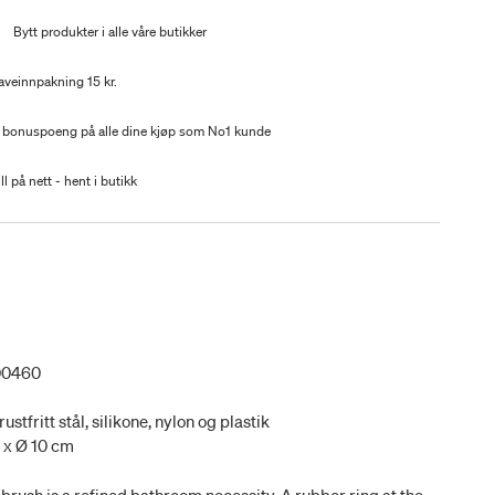
t
Bytt produkter i alle våre butikker
aveinnpakning 15 kr.
 bonuspoeng på alle dine kjøp som No1 kunde
ll på nett - hent i butikk
00460
ustfritt stål, silikone, nylon og plastik
6 x Ø 10 cm