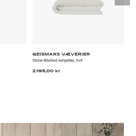
GEISMARS VÆVERIER
VI
Stone Washed sengetøy, hvit
VIP
2.195,00 kr
2.