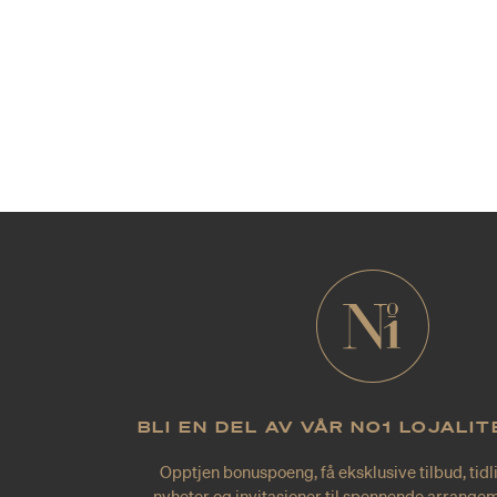
BLI EN DEL AV VÅR NO1 LOJALI
Opptjen bonuspoeng, få eksklusive tilbud, tidl
nyheter og invitasjoner til spennende arrangem