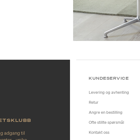
KUNDESERVICE
Levering og avhenting
Retur
Angre en bestilling
TETSKLUBB
Ofte stillte spørsmål
ig adgang til
Kontakt oss
enter - unike