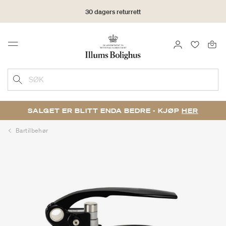
30 dagers returrett
LOGG INN
FAVORIT
Menu
SØK
SALGET ER BLITT ENDA BEDRE - KJØP
HER
Bartilbehør